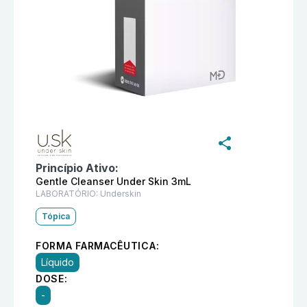
Informações detalhadas do produto
Perfect Gentle Cl
Princípio Ativo:
Gentle Cleanser Under Skin 3mL
LABORATÓRIO:
Underskin
Tópica
FORMA FARMACÊUTICA:
Líquido
DOSE:
-