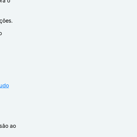
ra o
ições.
o
tudo
esão ao