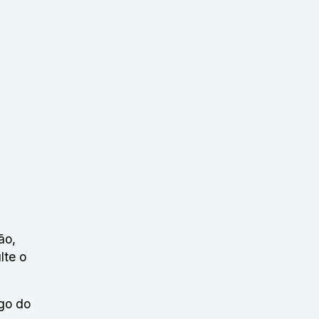
ão,
lte o
ngo do