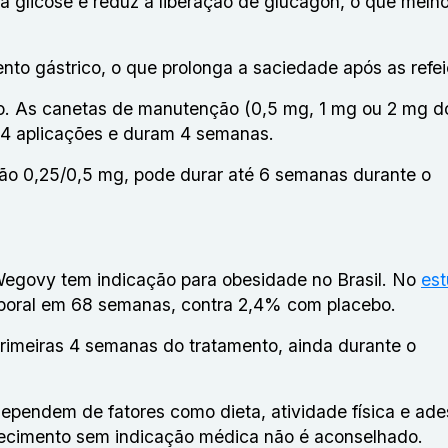
à glicose e reduz a liberação de glucagon, o que melho
ento gástrico, o que prolonga a saciedade após as refe
ço. As canetas de manutenção (0,5 mg, 1 mg ou 2 mg d
4 aplicações e duram 4 semanas.
ção 0,25/0,5 mg, pode durar até 6 semanas durante o
egovy tem indicação para obesidade no Brasil. No
es
rporal em 68 semanas, contra 2,4% com placebo.
primeiras 4 semanas do tratamento, ainda durante o
ependem de fatores como dieta, atividade física e ad
grecimento sem indicação médica não é aconselhado.