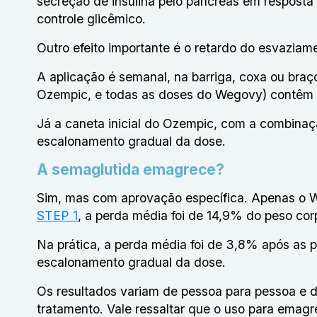
secreção de insulina pelo pâncreas em resposta 
controle glicêmico.
Outro efeito importante é o retardo do esvaziam
A aplicação é semanal, na barriga, coxa ou bra
Ozempic, e todas as doses do Wegovy) contêm 
Já a caneta inicial do Ozempic, com a combina
escalonamento gradual da dose.
A semaglutida emagrece?
Sim, mas com aprovação específica. Apenas o W
STEP 1
, a perda média foi de 14,9% do peso co
Na prática, a perda média foi de 3,8% após as 
escalonamento gradual da dose.
Os resultados variam de pessoa para pessoa e d
tratamento. Vale ressaltar que o uso para ema