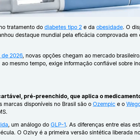
 no tratamento do
diabetes tipo 2
e da
obesidade
. O dis
anhou destaque mundial pela eficácia comprovada em 
o de 2026
, novas opções chegam ao mercado brasileiro
, ao mesmo tempo, exige informação confiável sobre in
cartável, pré-preenchido, que aplica o medicamento
s marcas disponíveis no Brasil são o
Ozempic
e o
Wego
MS.
ida
, um análogo do
GLP-1
. As diferenças entre elas es
ula. O Ozivy é a primeira versão sintética liberada no