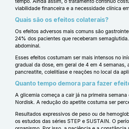
tempo. Ainda assim, o tratamento contínuo costu
viabilidade financeira e a necessidade clínica e
Quais são os efeitos colaterais?
Os efeitos adversos mais comuns são gastrointe
24% dos pacientes que receberam semaglutida. O
abdominal.
Esses efeitos costumam ser mais intensos no i
gradual da dose, em geral de 4 em 4 semanas, aj
pancreatite, colelitíase e reações no local da apl
Quanto tempo demora para fazer efeit
A glicemia começa a cair já na primeira seman
Nordisk. A redução do apetite costuma ser perc
Resultados expressivos de peso ou de hemoglob
os estudos das séries STEP e SUSTAIN. O períod
organismo. Por isso, a paciência e a constânci