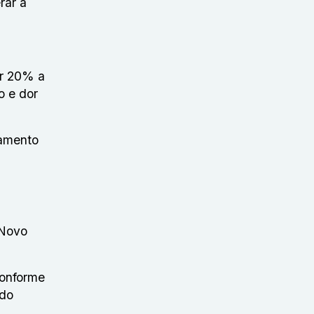
rar a
or 20% a
o e dor
namento
 Novo
conforme
 do