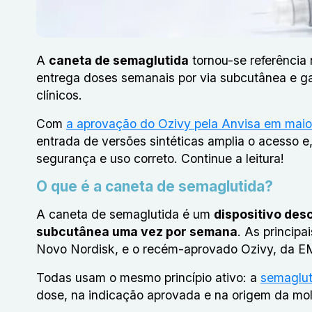
A
caneta de semaglutida
tornou-se referência
entrega doses semanais por via subcutânea e g
clínicos.
Com
a aprovação do Ozivy pela Anvisa em mai
entrada de versões sintéticas amplia o acesso e
segurança e uso correto. Continue a leitura!
O que é a caneta de semaglutida?
A
caneta de semaglutida é um
dispositivo des
subcutânea uma vez por semana
.
As principai
Novo Nordisk, e o recém-aprovado Ozivy, da E
Todas usam o mesmo princípio ativo: a
semaglut
dose, na indicação aprovada e na origem da moléc