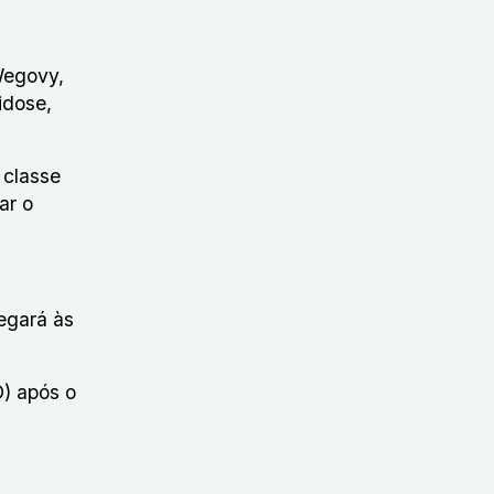
Wegovy,
idose,
 classe
ar o
egará às
) após o