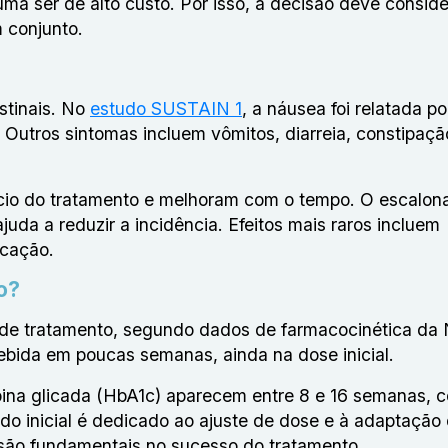
ma ser de alto custo. Por isso, a decisão deve conside
m conjunto.
stinais. No
estudo SUSTAIN 1
, a náusea foi relatada p
utros sintomas incluem vômitos, diarreia, constipaçã
nício do tratamento e melhoram com o tempo. O escalo
uda a reduzir a incidência. Efeitos mais raros incluem
icação.
o?
a de tratamento, segundo dados de farmacocinética da
ebida em poucas semanas, ainda na dose inicial.
ina glicada (HbA1c) aparecem entre 8 e 16 semanas, 
o inicial é dedicado ao ajuste de dose e à adaptação
a são fundamentais no sucesso do tratamento.