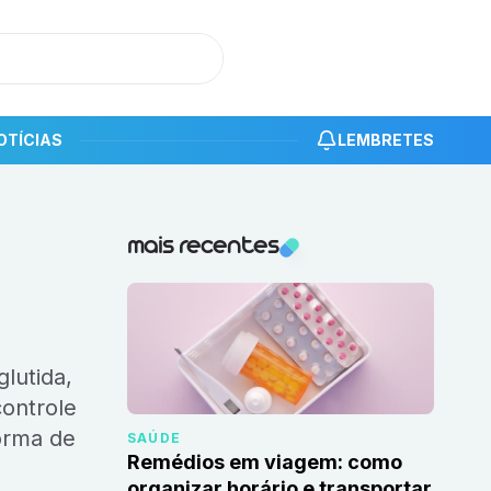
OTÍCIAS
LEMBRETES
Notícias recentes
mais recentes
controle
orma de
SAÚDE
Remédios em viagem: como
organizar horário e transportar