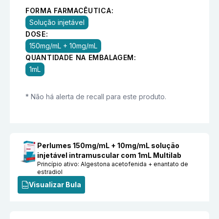
FORMA FARMACÊUTICA:
Solução injetável
DOSE:
150mg/mL + 10mg/mL
QUANTIDADE NA EMBALAGEM:
1mL
* Não há alerta de recall para este produto.
Perlumes 150mg/mL + 10mg/mL solução
injetável intramuscular com 1mL Multilab
Princípio ativo:
Algestona acetofenida + enantato de
estradiol
Visualizar Bula