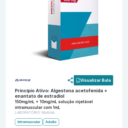
Informações detalhadas do produto
Perlumes 150mg/m
Visualizar Bula
Princípio Ativo:
Algestona acetofenida +
enantato de estradiol
150mg/mL + 10mg/mL solução injetável
intramuscular com 1mL
LABORATÓRIO:
Multilab
Intramuscular
Adulto