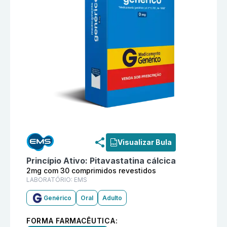
Informações detalhadas do produto
Pitavastatina cál
Visualizar Bula
Princípio Ativo:
Pitavastatina cálcica
2mg com 30 comprimidos revestidos
LABORATÓRIO:
EMS
Genérico
Oral
Adulto
FORMA FARMACÊUTICA: