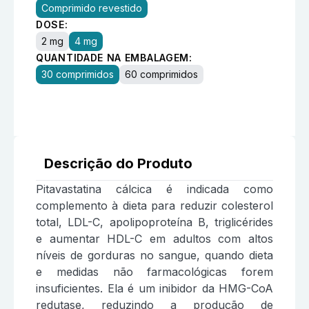
Comprimido revestido
DOSE:
2 mg
4 mg
QUANTIDADE NA EMBALAGEM:
30 comprimidos
60 comprimidos
Descrição do Produto
Pitavastatina cálcica é indicada como
complemento à dieta para reduzir colesterol
total, LDL-C, apolipoproteína B, triglicérides
e aumentar HDL-C em adultos com altos
níveis de gorduras no sangue, quando dieta
e medidas não farmacológicas forem
insuficientes. Ela é um inibidor da HMG-CoA
redutase, reduzindo a produção de