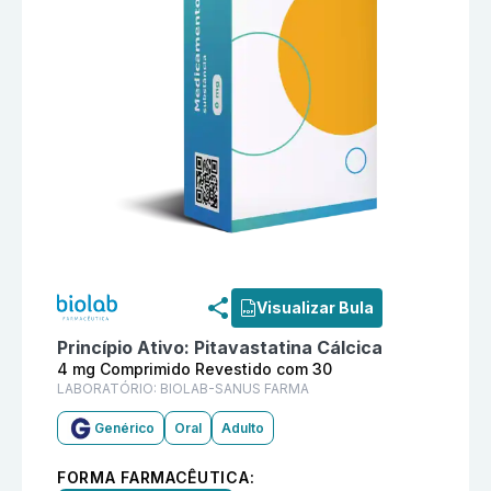
Informações detalhadas do produto
Pitavastatina Cá
Visualizar Bula
Princípio Ativo:
Pitavastatina Cálcica
4 mg Comprimido Revestido com 30
LABORATÓRIO:
BIOLAB-SANUS FARMA
Genérico
Oral
Adulto
FORMA FARMACÊUTICA: