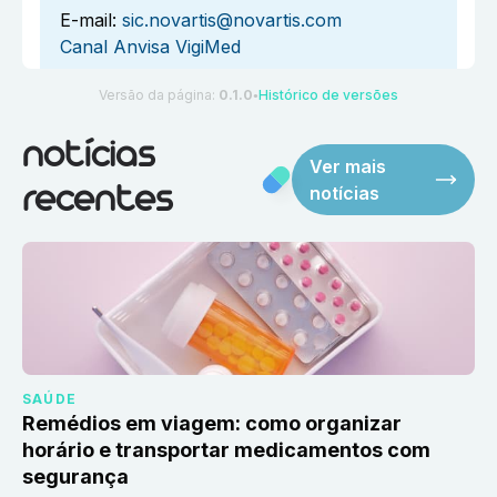
E-mail:
sic.novartis@novartis.com
Canal Anvisa VigiMed
Versão da página:
0.1.0
Histórico de versões
●
notícias
Ver mais
notícias
recentes
SAÚDE
Remédios em viagem: como organizar
horário e transportar medicamentos com
segurança