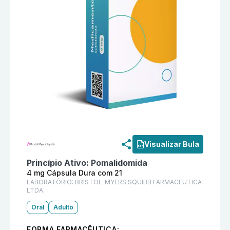
Informações detalhadas do produto
Pomalyst 4 mg C
Visualizar Bula
Princípio Ativo:
Pomalidomida
4 mg Cápsula Dura com 21
LABORATÓRIO:
BRISTOL-MYERS SQUIBB FARMACEUTICA
LTDA.
Oral
Adulto
FORMA FARMACÊUTICA: