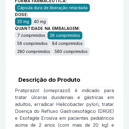
FORMA FARMACÊUTICA:
Cápsula dura de liberação retardada
DOSE:
20 mg
40 mg
QUANTIDADE NA EMBALAGEM:
7 comprimidos
28 comprimidos
56 comprimidos
84 comprimidos
280 comprimidos
560 comprimidos
Descrição do Produto
Pratiprazol (omeprazol) é indicado para
tratar úlceras duodenais e gástricas em
adultos, erradicar Helicobacter pylori, tratar
Doença do Refluxo Gastroesofágico (DRGE)
e Esofagite Erosiva em pacientes pediátricos
acima de 2 anos (com mais de 20 kg) e