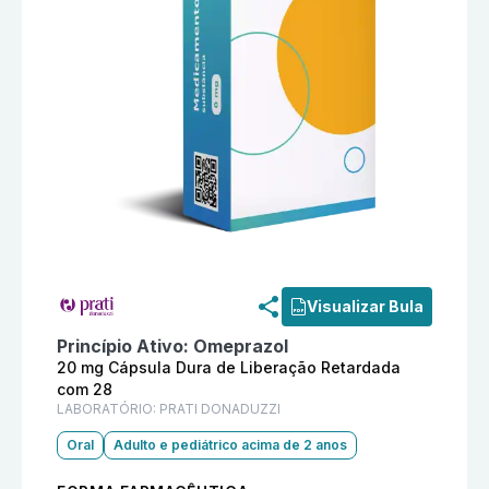
Informações detalhadas do produto
Pratiprazol 20 m
Visualizar Bula
Princípio Ativo:
Omeprazol
20 mg Cápsula Dura de Liberação Retardada
com 28
LABORATÓRIO:
PRATI DONADUZZI
Oral
Adulto e pediátrico acima de 2 anos