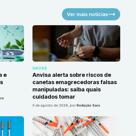
Ver mais notícias
SAÚDE
a e
Anvisa alerta sobre riscos de
as
canetas emagrecedoras falsas
manipuladas: saiba quais
cuidados tomar
ra
5 de agosto de 2026
, por
Redação Sara