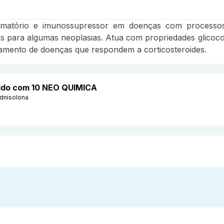
amatório e imunossupressor em doenças com processos
para algumas neoplasias. Atua com propriedades glicocort
ratamento de doenças que respondem a corticosteroides.
tido com 10 NEO QUIMICA
ednisolona