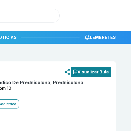
OTÍCIAS
LEMBRETES
roduto
Prednisolona 5 mg Comprimido Revestido com 10 
Visualizar Bula
ódico De Prednisolona, Prednisolona
om 10
pediátrico