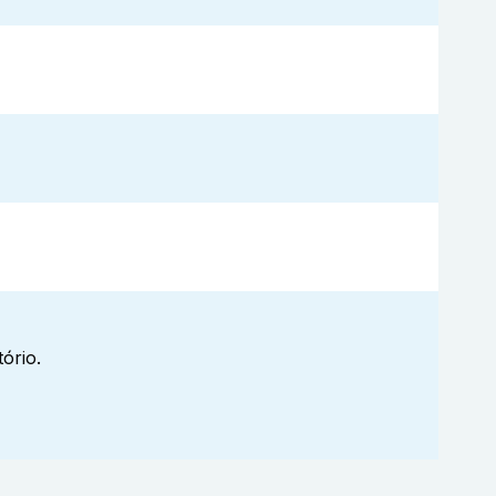
ório.