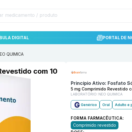
BULA DIGITAL
PORTAL DE N
NEO QUIMICA
Informações detalhadas do p
Revestido com 10
Princípio Ativo:
Fosfato S
5 mg Comprimido Revestido c
LABORATÓRIO:
NEO QUIMICA
Genérico
Oral
Adulto e 
FORMA FARMACÊUTICA:
Comprimido revestido