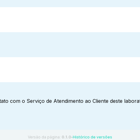
ato com o Serviço de Atendimento ao Cliente deste laborat
Versão da página:
0.1.0
Histórico de versões
●