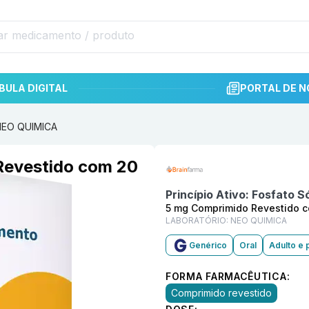
BULA DIGITAL
PORTAL DE N
 NEO QUIMICA
Informações detalhadas do p
Revestido com 20
Princípio Ativo:
Fosfato S
5 mg Comprimido Revestido 
LABORATÓRIO:
NEO QUIMICA
Genérico
Oral
Adulto e 
FORMA FARMACÊUTICA:
Comprimido revestido