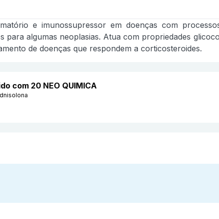
amatório e imunossupressor em doenças com processos
para algumas neoplasias. Atua com propriedades glicocort
ratamento de doenças que respondem a corticosteroides.
tido com 20 NEO QUIMICA
ednisolona