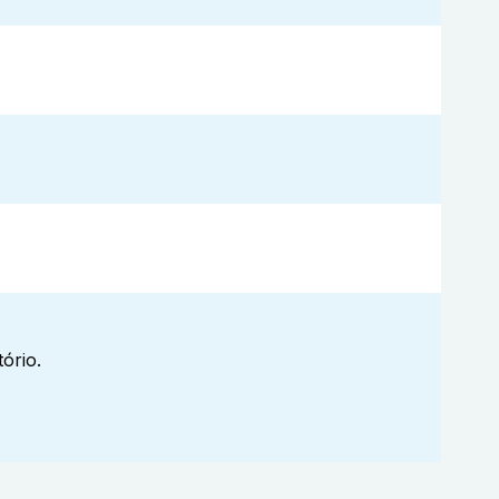
ório.