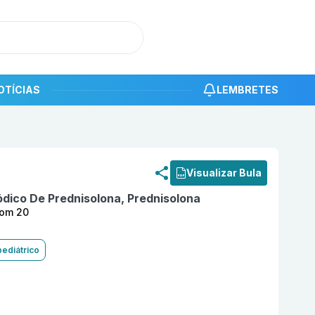
OTÍCIAS
LEMBRETES
roduto
Prednisolona 5 mg Comprimido Revestido com 20
Visualizar Bula
ódico De Prednisolona, Prednisolona
com 20
pediátrico