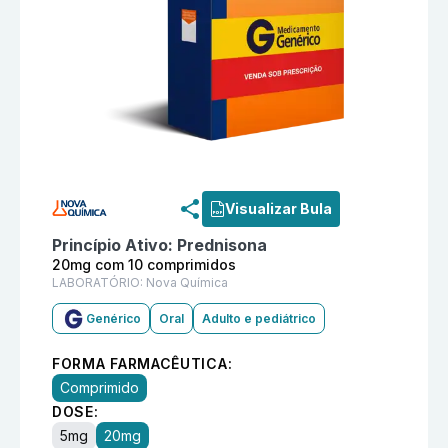
Informações detalhadas do produto
Prednisona 20mg
Visualizar Bula
Princípio Ativo:
Prednisona
20mg com 10 comprimidos
LABORATÓRIO:
Nova Química
Genérico
Oral
Adulto e pediátrico
FORMA FARMACÊUTICA:
Comprimido
DOSE:
5mg
20mg