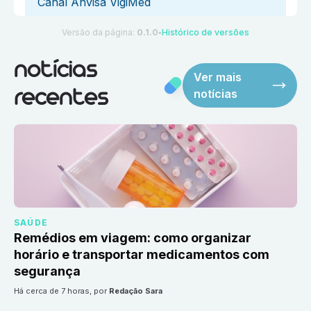
Canal Anvisa VigiMed
Versão da página:
0.1.0
Histórico de versões
●
notícias
Ver mais
notícias
recentes
SAÚDE
Remédios em viagem: como organizar
horário e transportar medicamentos com
segurança
há cerca de 7 horas
, por
Redação Sara