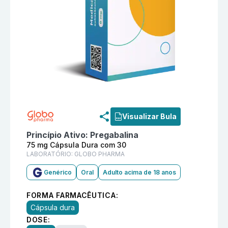
Informações detalhadas do produto
Pregabalina 75 
Visualizar Bula
Princípio Ativo:
Pregabalina
75 mg Cápsula Dura com 30
LABORATÓRIO:
GLOBO PHARMA
Genérico
Oral
Adulto acima de 18 anos
FORMA FARMACÊUTICA:
Cápsula dura
DOSE: