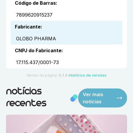
Código de Barras
:
7899620915237
Fabricante
:
GLOBO PHARMA
CNPJ do Fabricante
:
17.115.437/0001-73
Versão da página:
0.1.0
Histórico de versões
●
notícias
Ver mais
notícias
recentes