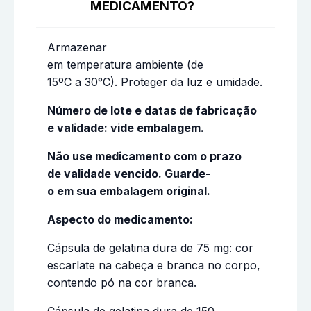
MEDICAMENTO?
Armazenar
em temperatura ambiente (de
15ºC a 30°C). Proteger da luz e umidade.
Número de lote e datas de fabricação
e validade: vide embalagem.
Não
use medicamento com
o prazo
de
validade
vencido. Guarde-
o
em
sua
embalagem
original.
Aspecto
do
medicamento:
Cápsula de gelatina dura de 75 mg: cor
escarlate na cabeça e branca no corpo,
contendo pó na cor branca.
Cápsula de gelatina dura de 150