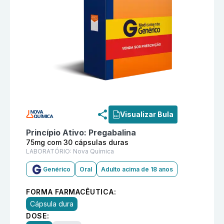
Informações detalhadas do produto
Pregabalina 75mg
Visualizar Bula
Princípio Ativo:
Pregabalina
75mg com 30 cápsulas duras
LABORATÓRIO:
Nova Química
Genérico
Oral
Adulto acima de 18 anos
FORMA FARMACÊUTICA:
Cápsula dura
DOSE: