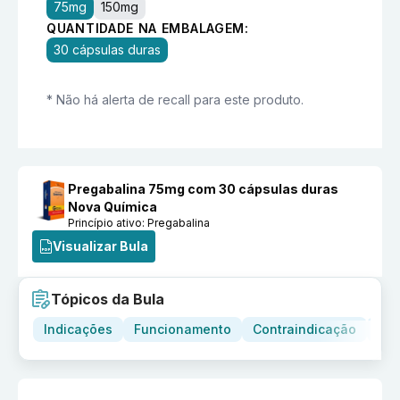
75mg
150mg
QUANTIDADE NA EMBALAGEM:
30 cápsulas duras
* Não há alerta de recall para este produto.
Pregabalina 75mg com 30 cápsulas duras
Nova Química
Princípio ativo:
Pregabalina
Visualizar Bula
Tópicos da Bula
Indicações
Funcionamento
Contraindicação
Adv