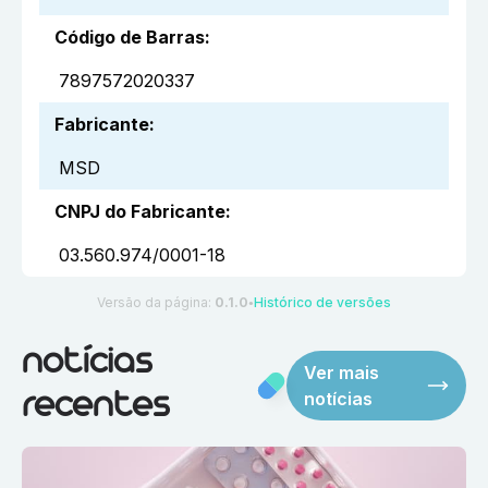
Código de Barras
:
7897572020337
Fabricante
:
MSD
CNPJ do Fabricante
:
03.560.974/0001-18
Versão da página:
0.1.0
Histórico de versões
●
notícias
Ver mais
notícias
recentes