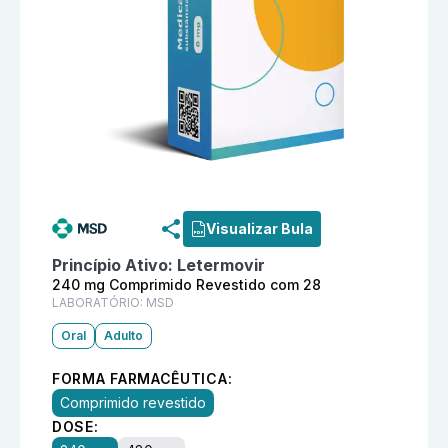
Informações detalhadas do produto
Privymtra 240 mg
Visualizar Bula
Princípio Ativo:
Letermovir
240 mg Comprimido Revestido com 28
LABORATÓRIO:
MSD
Oral
Adulto
FORMA FARMACÊUTICA:
Comprimido revestido
DOSE: