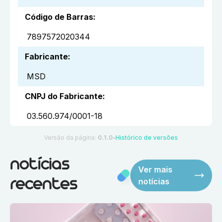
Código de Barras
:
7897572020344
Fabricante
:
MSD
CNPJ do Fabricante
:
03.560.974/0001-18
Versão da página:
0.1.0
Histórico de versões
●
notícias
Ver mais
notícias
recentes