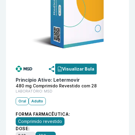
Informações detalhadas do produto
Privymtra 480 mg
Visualizar Bula
Princípio Ativo:
Letermovir
480 mg Comprimido Revestido com 28
LABORATÓRIO:
MSD
Oral
Adulto
FORMA FARMACÊUTICA:
Comprimido revestido
DOSE: