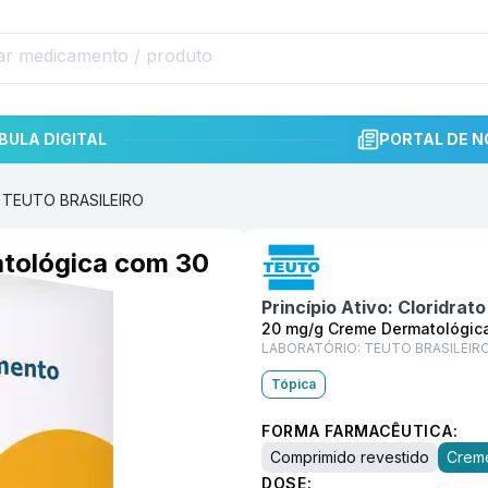
BULA DIGITAL
PORTAL DE N
g TEUTO BRASILEIRO
Informações detalhadas do p
tológica com 30
Princípio Ativo:
Cloridrat
20 mg/g Creme Dermatológic
LABORATÓRIO:
TEUTO BRASILEIR
Tópica
FORMA FARMACÊUTICA:
Comprimido revestido
Crem
DOSE: