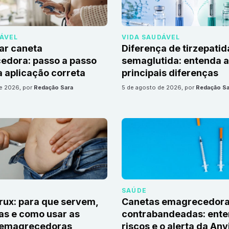
DÁVEL
VIDA SAUDÁVEL
ar caneta
Diferença de tirzepatid
edora: passo a passo
semaglutida: entenda 
 aplicação correta
principais diferenças
de 2026
, por
Redação Sara
5 de agosto de 2026
, por
Redação Sa
SAÚDE
irux: para que servem,
Canetas emagrecedor
as e como usar as
contrabandeadas: ente
 emagrecedoras
riscos e o alerta da Anv