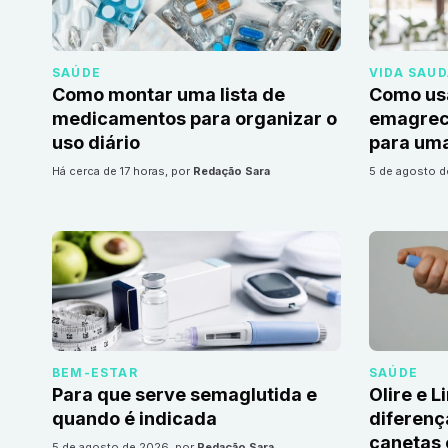
SAÚDE
VIDA SAU
Como montar uma lista de
Como us
medicamentos para organizar o
emagrec
uso diário
para uma
há cerca de 17 horas
, por
Redação Sara
5 de agosto 
BEM-ESTAR
SAÚDE
Para que serve semaglutida e
Olire e L
quando é indicada
diferenç
canetas
5 de agosto de 2026
, por
Redação Sara