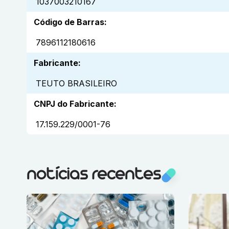
1037003210167
Código de Barras
:
7896112180616
Fabricante
:
TEUTO BRASILEIRO
CNPJ do Fabricante
:
17.159.229/0001-76
notícias recentes