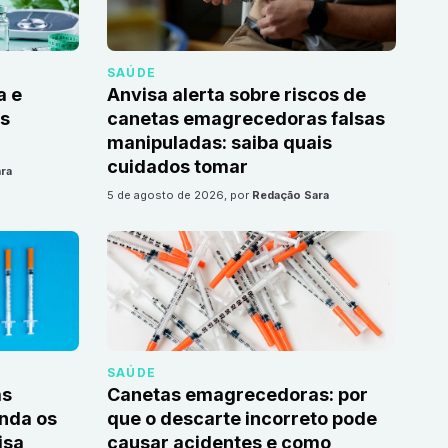
SAÚDE
a e
Anvisa alerta sobre riscos de
as
canetas emagrecedoras falsas
manipuladas: saiba quais
cuidados tomar
ra
5 de agosto de 2026
, por
Redação Sara
SAÚDE
as
Canetas emagrecedoras: por
nda os
que o descarte incorreto pode
isa
causar acidentes e como