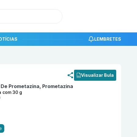
OTÍCIAS
LEMBRETES
roduto
Profergan 20 mg/g Creme Dermatológica com 30 
Visualizar Bula
o De Prometazina, Prometazina
a com 30 g
O
e