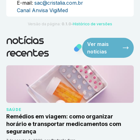
E-mail:
sac@cristalia.com.br
Canal Anvisa VigiMed
Versão da página:
0.1.0
Histórico de versões
●
notícias
Ver mais
notícias
recentes
SAÚDE
Remédios em viagem: como organizar
horário e transportar medicamentos com
segurança