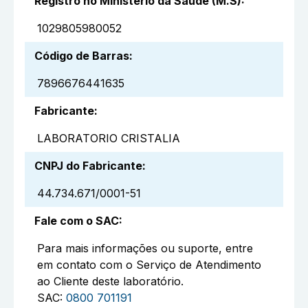
Registro no Ministério da Saúde (M.S)
:
1029805980052
Código de Barras
:
7896676441635
Fabricante
:
LABORATORIO CRISTALIA
CNPJ do Fabricante
:
44.734.671/0001-51
Fale com o SAC
:
Para mais informações ou suporte, entre
em contato com o Serviço de Atendimento
ao Cliente deste laboratório.
SAC:
0800 701191