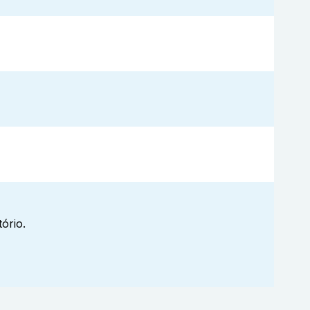
ório.