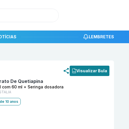
OTÍCIAS
LEMBRETES
roduto
Quetipin So 12,5 mg/ml Pó Suspensão Oral com 60
Visualizar Bula
ato De Quetiapina
l com 60 ml + Seringa dosadora
STALIA
 de 10 anos