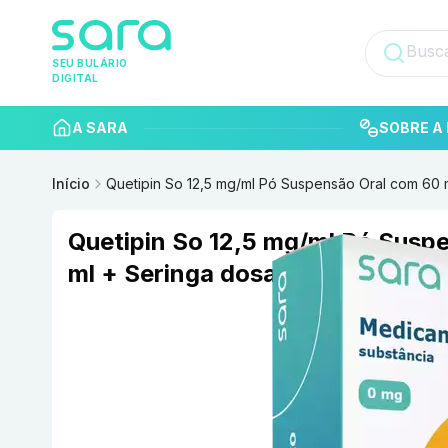
SEU BULÁRIO
DIGITAL
A SARA
SOBRE A 
Início
Quetipin So 12,5 mg/ml Pó Suspensão Oral com 60
Quetipin So 12,5 mg/ml Pó Susp
ml + Seringa dosadora LABORA