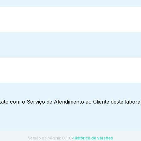
ato com o Serviço de Atendimento ao Cliente deste laborat
Versão da página:
0.1.0
Histórico de versões
●