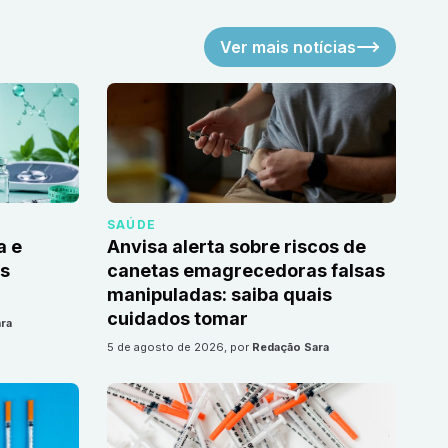
Ver mais notícias
SAÚDE
a e
Anvisa alerta sobre riscos de
as
canetas emagrecedoras falsas
manipuladas: saiba quais
cuidados tomar
ra
5 de agosto de 2026
, por
Redação Sara