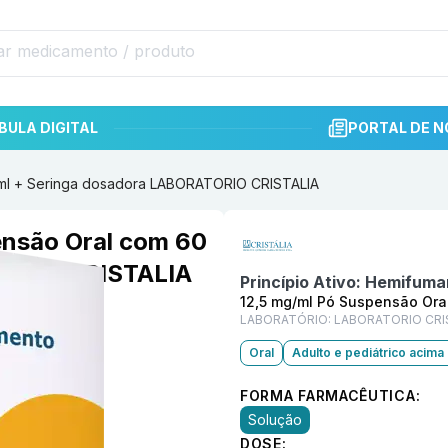
BULA DIGITAL
PORTAL DE N
 ml + Seringa dosadora LABORATORIO CRISTALIA
Informações detalhadas do p
ensão Oral com 60
TORIO CRISTALIA
Princípio Ativo:
Hemifumar
12,5 mg/ml Pó Suspensão Ora
LABORATÓRIO:
LABORATORIO CRI
Oral
Adulto e pediátrico acima
FORMA FARMACÊUTICA:
Solução
DOSE: