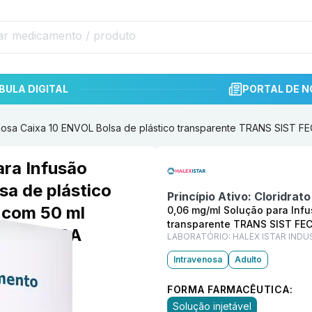
BULA DIGITAL
PORTAL DE N
venosa Caixa 10 ENVOL Bolsa de plástico transparente TRANS SIS
Informações detalhadas do p
ara Infusão
sa de plástico
Princípio Ativo:
Cloridrat
 com 50 ml
0,06 mg/ml Solução para Infu
transparente TRANS SIST FE
MACEUTICA
LABORATÓRIO:
HALEX ISTAR IND
Intravenosa
Adulto
FORMA FARMACÊUTICA:
Solução injetável