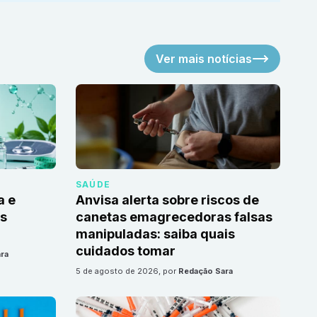
Ver mais notícias
SAÚDE
a e
Anvisa alerta sobre riscos de
as
canetas emagrecedoras falsas
manipuladas: saiba quais
cuidados tomar
ra
5 de agosto de 2026
, por
Redação Sara