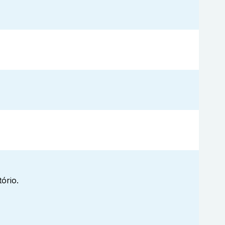
ório.