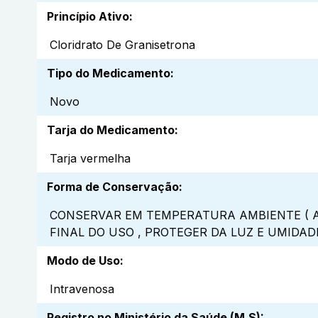
Princípio Ativo
:
Cloridrato De Granisetrona
Tipo do Medicamento
:
Novo
Tarja do Medicamento
:
Tarja vermelha
Forma de Conservação
:
CONSERVAR EM TEMPERATURA AMBIENTE ( A
FINAL DO USO , PROTEGER DA LUZ E UMIDAD
Modo de Uso
:
Intravenosa
Registro no Ministério da Saúde (M.S)
: