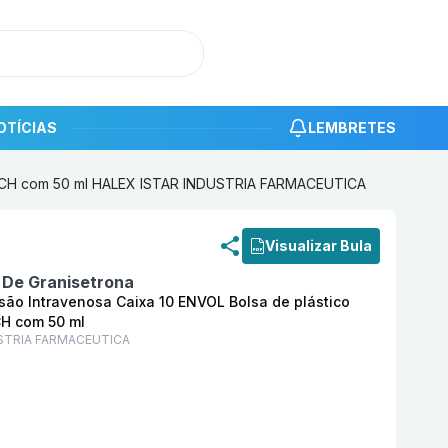
OTÍCIAS
LEMBRETES
T FECH com 50 ml HALEX ISTAR INDUSTRIA FARMACEUTICA
roduto
Quevatryl 0,06 mg/ml Solução para Infusão Intra
Visualizar Bula
o De Granisetrona
são Intravenosa Caixa 10 ENVOL Bolsa de plástico
CH com 50 ml
USTRIA FARMACEUTICA