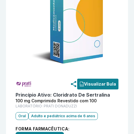
Informações detalhadas do produto
Ralzin 100 mg C
Visualizar Bula
Princípio Ativo:
Cloridrato De Sertralina
100 mg Comprimido Revestido com 100
LABORATÓRIO:
PRATI DONADUZZI
Oral
Adulto e pediátrico acima de 6 anos
FORMA FARMACÊUTICA: