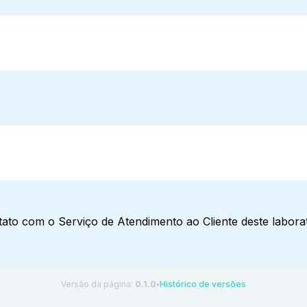
ato com o Serviço de Atendimento ao Cliente deste laborat
Versão da página:
0.1.0
Histórico de versões
●