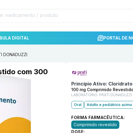
BULA DIGITAL
PORTAL DE N
ATI DONADUZZI
Informações detalhadas do p
stido com 300
Princípio Ativo:
Cloridrato
100 mg Comprimido Revestid
LABORATÓRIO:
PRATI DONADUZZI
Oral
Adulto e pediátrico acima
FORMA FARMACÊUTICA:
Comprimido revestido
DOSE: