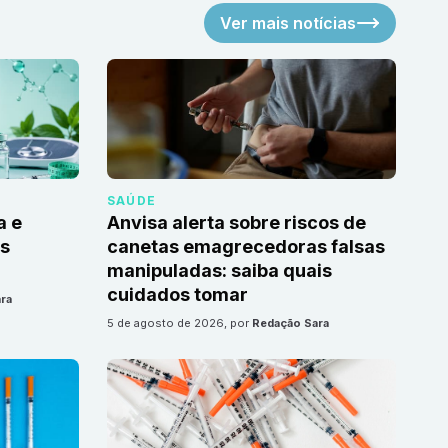
Ver mais notícias
SAÚDE
a e
Anvisa alerta sobre riscos de
as
canetas emagrecedoras falsas
manipuladas: saiba quais
cuidados tomar
ra
5 de agosto de 2026
, por
Redação Sara