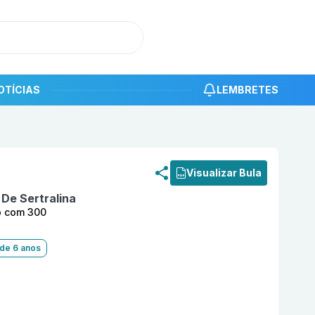
OTÍCIAS
LEMBRETES
roduto
Ralzin 100 mg Comprimido Revestido com 300 PR
Visualizar Bula
 De Sertralina
o com 300
 de 6 anos