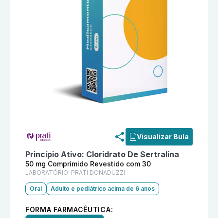
Informações detalhadas do produto
Ralzin 50 mg Co
Visualizar Bula
Princípio Ativo:
Cloridrato De Sertralina
50 mg Comprimido Revestido com 30
LABORATÓRIO:
PRATI DONADUZZI
Oral
Adulto e pediátrico acima de 6 anos
FORMA FARMACÊUTICA: