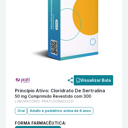
Informações detalhadas do produto
Ralzin 50 mg Co
Visualizar Bula
Princípio Ativo:
Cloridrato De Sertralina
50 mg Comprimido Revestido com 300
LABORATÓRIO:
PRATI DONADUZZI
Oral
Adulto e pediátrico acima de 6 anos
FORMA FARMACÊUTICA: