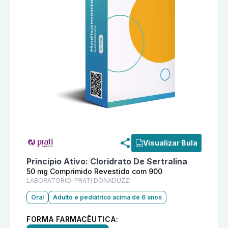
Informações detalhadas do produto
Ralzin 50 mg Co
Visualizar Bula
Princípio Ativo:
Cloridrato De Sertralina
50 mg Comprimido Revestido com 900
LABORATÓRIO:
PRATI DONADUZZI
Oral
Adulto e pediátrico acima de 6 anos
FORMA FARMACÊUTICA: