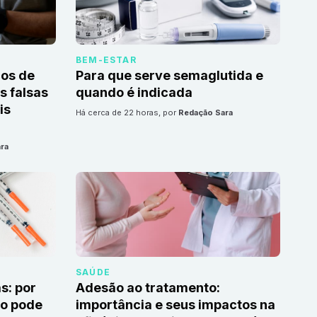
BEM-ESTAR
cos de
Para que serve semaglutida e
 falsas
quando é indicada
is
há cerca de 22 horas
, por
Redação Sara
ra
SAÚDE
s: por
Adesão ao tratamento:
to pode
importância e seus impactos na