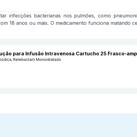
atar infecções bacterianas nos pulmões, como pneumonia
s com 18 anos ou mais. O medicamento funciona matando ce
lução para Infusão Intravenosa Cartucho 25 Frasco-amp
 Sódica, Relebactam Monoidratado