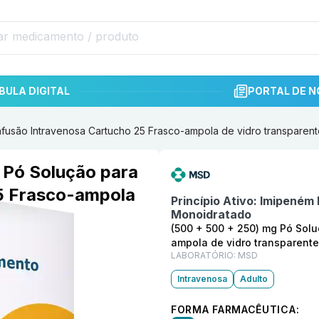
BULA DIGITAL
PORTAL DE N
nfusão Intravenosa Cartucho 25 Frasco-ampola de vidro transparen
Informações detalhadas do p
 Pó Solução para
5 Frasco-ampola
Princípio Ativo:
Imipeném 
Monoidratado
(500 + 500 + 250) mg Pó Solu
ampola de vidro transparente
LABORATÓRIO:
MSD
Intravenosa
Adulto
FORMA FARMACÊUTICA: