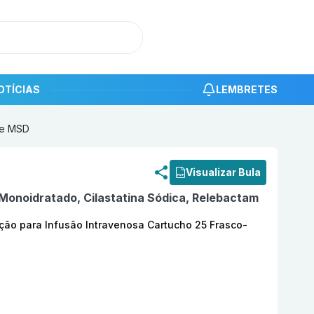
OTÍCIAS
LEMBRETES
te MSD
roduto
Recarbrio (500 + 500 + 250) mg Pó Solução para In
Visualizar Bula
Monoidratado, Cilastatina Sódica, Relebactam
ção para Infusão Intravenosa Cartucho 25 Frasco-