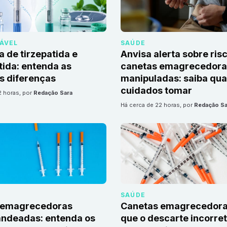
DÁVEL
SAÚDE
a de tirzepatida e
Anvisa alerta sobre ris
ida: entenda as
canetas emagrecedoras
is diferenças
manipuladas: saiba qua
cuidados tomar
2 horas
, por
Redação Sara
há cerca de 22 horas
, por
Redação Sa
SAÚDE
 emagrecedoras
Canetas emagrecedora
andeadas: entenda os
que o descarte incorre