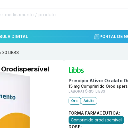
BULA DIGITAL
PORTAL DE N
m 30 LIBBS
Informações detalhadas do p
Orodispersível
Princípio Ativo:
Oxalato D
15 mg Comprimido Orodispers
LABORATÓRIO:
LIBBS
Oral
Adulto
FORMA FARMACÊUTICA:
Comprimido orodispersível
DOSE: