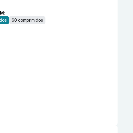
M:
idos
60 comprimidos