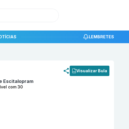
OTÍCIAS
LEMBRETES
roduto
Reconter Odt 15 mg Comprimido Orodispersível co
Visualizar Bula
e Escitalopram
ível com 30