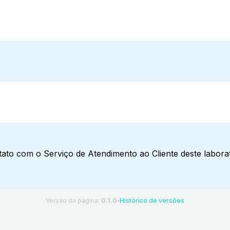
ato com o Serviço de Atendimento ao Cliente deste laborat
Versão da página:
0.1.0
Histórico de versões
●