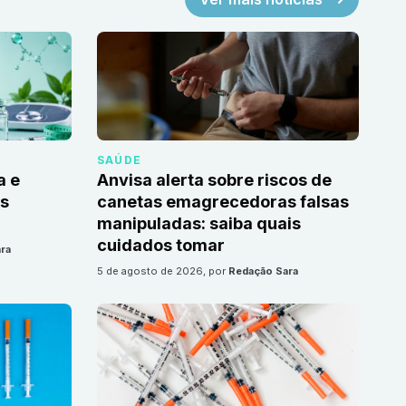
SAÚDE
a e
Anvisa alerta sobre riscos de
as
canetas emagrecedoras falsas
manipuladas: saiba quais
cuidados tomar
ra
5 de agosto de 2026
, por
Redação Sara