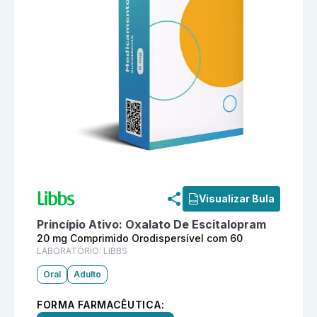
Informações detalhadas do produto
Reconter Odt 20 
Visualizar Bula
Princípio Ativo:
Oxalato De Escitalopram
20 mg Comprimido Orodispersível com 60
LABORATÓRIO:
LIBBS
Oral
Adulto
FORMA FARMACÊUTICA: