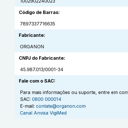
1002902240023
Código de Barras
:
7897337716635
Fabricante
:
ORGANON
CNPJ do Fabricante
:
45.987.013/0001-34
Fale com o SAC
:
Para mais informações ou suporte, entre em cont
SAC:
0800 000014
E-mail:
contate@organon.com
Canal Anvisa VigiMed