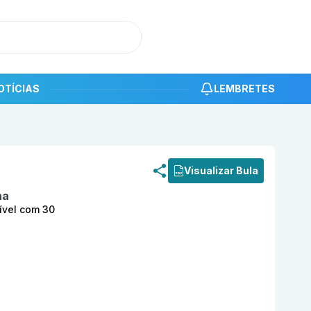
OTÍCIAS
LEMBRETES
roduto
Remeron 15 mg Comprimido Orodispersível com 
Visualizar Bula
na
ível com 30