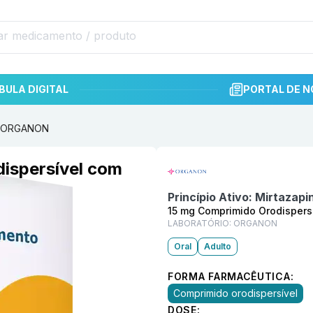
BULA DIGITAL
PORTAL DE N
30 ORGANON
Informações detalhadas do p
ispersível com
Princípio Ativo:
Mirtazapi
15 mg Comprimido Orodispers
LABORATÓRIO:
ORGANON
Oral
Adulto
FORMA FARMACÊUTICA:
Comprimido orodispersível
DOSE: