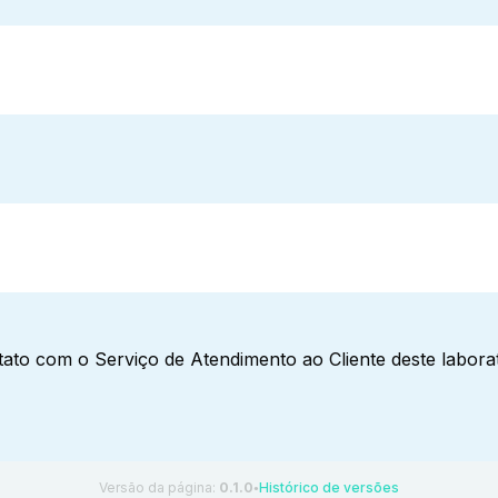
ato com o Serviço de Atendimento ao Cliente deste laborat
Versão da página:
0.1.0
Histórico de versões
●