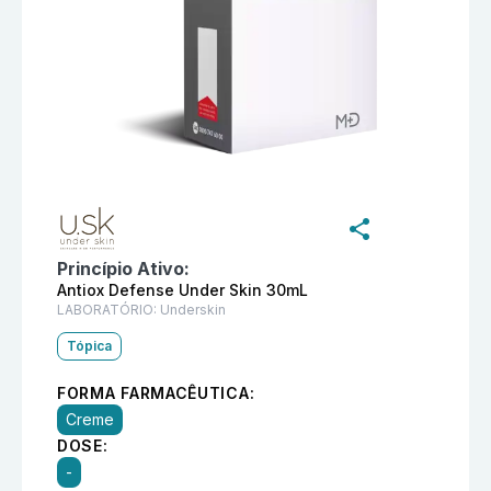
Informações detalhadas do produto
Retinol Antiox De
Princípio Ativo:
Antiox Defense Under Skin 30mL
LABORATÓRIO:
Underskin
Tópica
FORMA FARMACÊUTICA:
Creme
DOSE:
-