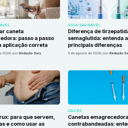
DÁVEL
VIDA SAUDÁVEL
ar caneta
Diferença de tirzepatid
edora: passo a passo
semaglutida: entenda 
 aplicação correta
principais diferenças
de 2026
, por
Redação Sara
5 de agosto de 2026
, por
Redação Sa
SAÚDE
irux: para que servem,
Canetas emagrecedor
as e como usar as
contrabandeadas: ente