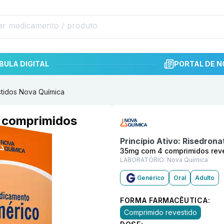
BULA DIGITAL
PORTAL DE N
tidos Nova Química
Informações detalhadas do p
 comprimidos
Princípio Ativo:
Risedrona
35mg com 4 comprimidos rev
LABORATÓRIO:
Nova Química
Genérico
Oral
Adulto
FORMA FARMACÊUTICA:
Comprimido revestido