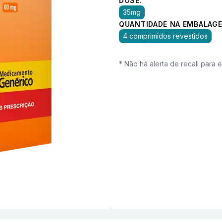
DOSE:
35mg
QUANTIDADE NA EMBALAGE
4 comprimidos revestidos
* Não há alerta de recall para 