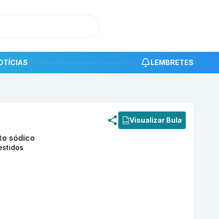
OTÍCIAS
LEMBRETES
roduto
Risedronato sódico 35mg com 4 comprimidos reves
Visualizar Bula
to sódico
estidos