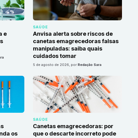
SAÚDE
a e
Anvisa alerta sobre riscos de
as
canetas emagrecedoras falsas
manipuladas: saiba quais
cuidados tomar
ra
5 de agosto de 2026
, por
Redação Sara
SAÚDE
as
Canetas emagrecedoras: por
nda os
que o descarte incorreto pode