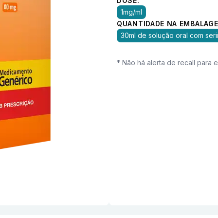
DOSE:
1mg/ml
QUANTIDADE NA EMBALAGE
30ml de solução oral com ser
* Não há alerta de recall para 