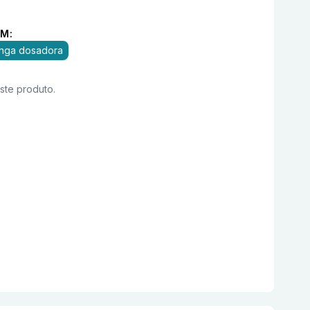
M:
inga dosadora
este produto.