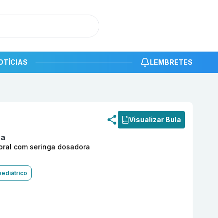
OTÍCIAS
LEMBRETES
roduto
Risperidona 1mg/ml com 30ml de solução oral com 
Visualizar Bula
na
oral com seringa dosadora
pediátrico