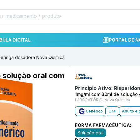
BULA DIGITAL
PORTAL DE N
 seringa dosadora Nova Química
Informações detalhadas do p
 solução oral com
Princípio Ativo:
Risperido
1mg/ml com 30ml de solução 
LABORATÓRIO:
Nova Química
Genérico
Oral
Adulto e 
FORMA FARMACÊUTICA:
Solução oral