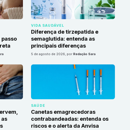
VIDA SAUDÁVEL
Diferença de tirzepatida e
 passo
semaglutida: entenda as
reta
principais diferenças
ra
5 de agosto de 2026
, por
Redação Sara
SAÚDE
servem,
Canetas emagrecedoras
 as
contrabandeadas: entenda os
s
riscos e o alerta da Anvisa