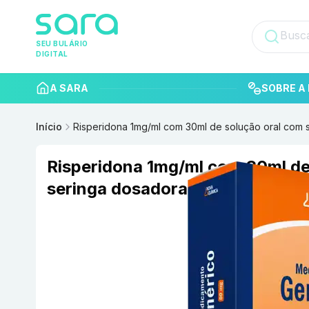
SEU BULÁRIO
DIGITAL
A SARA
SOBRE A 
Início
Risperidona 1mg/ml com 30ml de solução oral com
Risperidona 1mg/ml com 30ml de
seringa dosadora Nova Química