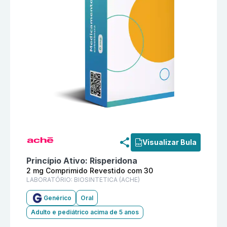
Informações detalhadas do produto
Risperidona 2 mg
Visualizar Bula
Princípio Ativo:
Risperidona
2 mg Comprimido Revestido com 30
LABORATÓRIO:
BIOSINTETICA (ACHE)
Genérico
Oral
Adulto e pediátrico acima de 5 anos