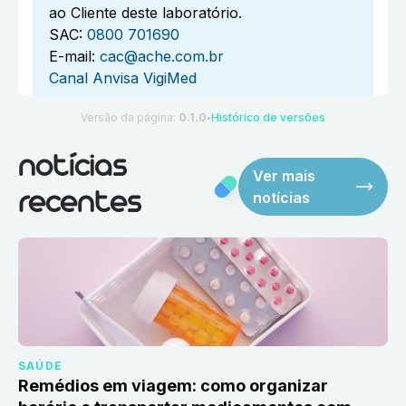
ao Cliente deste laboratório.
SAC:
0800 701690
E-mail:
cac@ache.com.br
Canal Anvisa VigiMed
Versão da página:
0.1.0
Histórico de versões
●
notícias
Ver mais
notícias
recentes
SAÚDE
Remédios em viagem: como organizar