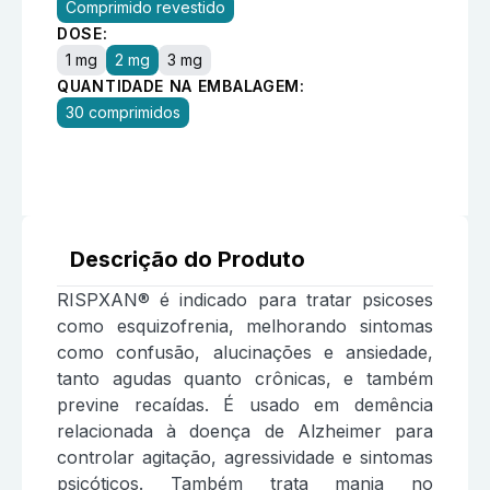
Comprimido revestido
DOSE:
1 mg
2 mg
3 mg
QUANTIDADE NA EMBALAGEM:
30 comprimidos
Descrição do Produto
RISPXAN® é indicado para tratar psicoses
como esquizofrenia, melhorando sintomas
como confusão, alucinações e ansiedade,
tanto agudas quanto crônicas, e também
previne recaídas. É usado em demência
relacionada à doença de Alzheimer para
controlar agitação, agressividade e sintomas
psicóticos. Também trata mania no