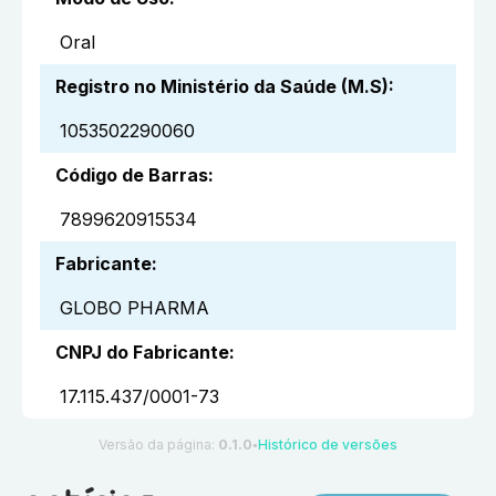
Oral
Registro no Ministério da Saúde (M.S)
:
1053502290060
Código de Barras
:
7899620915534
Fabricante
:
GLOBO PHARMA
CNPJ do Fabricante
:
17.115.437/0001-73
Versão da página:
0.1.0
Histórico de versões
●