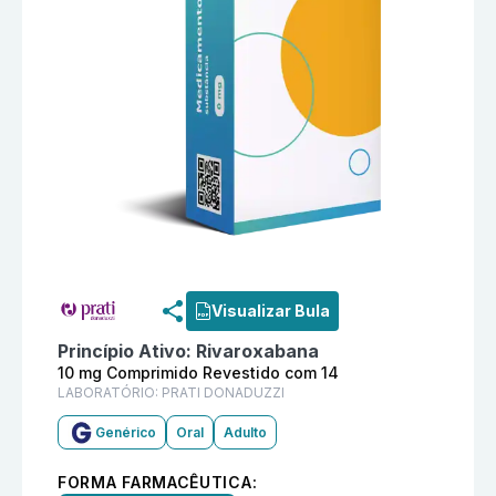
Informações detalhadas do produto
Rivaroxabana 10
Visualizar Bula
Princípio Ativo:
Rivaroxabana
10 mg Comprimido Revestido com 14
LABORATÓRIO:
PRATI DONADUZZI
Genérico
Oral
Adulto
FORMA FARMACÊUTICA: