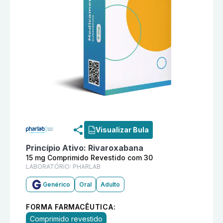
Informações detalhadas do produto
Rivaroxabana 15
Visualizar Bula
Princípio Ativo:
Rivaroxabana
15 mg Comprimido Revestido com 30
LABORATÓRIO:
PHARLAB
Genérico
Oral
Adulto
FORMA FARMACÊUTICA:
Comprimido revestido