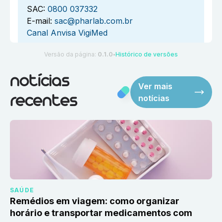
SAC:
0800 037332
E-mail:
sac@pharlab.com.br
Canal Anvisa VigiMed
Versão da página:
0.1.0
Histórico de versões
●
notícias
Ver mais
notícias
recentes
SAÚDE
Remédios em viagem: como organizar
horário e transportar medicamentos com