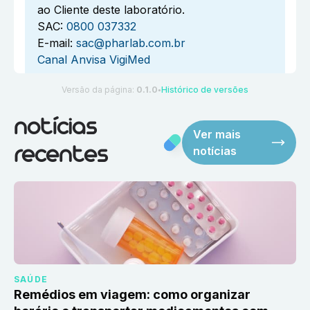
ao Cliente deste laboratório.
SAC:
0800 037332
E-mail:
sac@pharlab.com.br
Canal Anvisa VigiMed
Versão da página:
0.1.0
Histórico de versões
●
notícias
Ver mais
notícias
recentes
SAÚDE
Remédios em viagem: como organizar