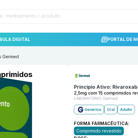
BULA DIGITAL
PORTAL DE N
os Germed
Informações detalhadas do p
mprimidos
Princípio Ativo:
Rivaroxa
2,5mg com 15 comprimidos re
LABORATÓRIO:
Germed
Genérico
Oral
Adulto
FORMA FARMACÊUTICA:
Comprimido revestido