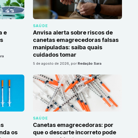
SAÚDE
a e
Anvisa alerta sobre riscos de
as
canetas emagrecedoras falsas
manipuladas: saiba quais
cuidados tomar
ra
5 de agosto de 2026
, por
Redação Sara
SAÚDE
as
Canetas emagrecedoras: por
nda os
que o descarte incorreto pode