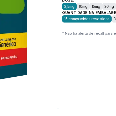
DOSE:
2,5mg
10mg
15mg
20mg
QUANTIDADE NA EMBALAGE
15 comprimidos revestidos
3
* Não há alerta de recall para 