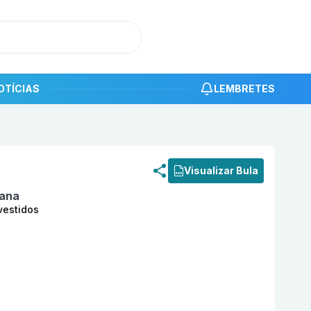
OTÍCIAS
LEMBRETES
roduto
Rivaroxabana 2,5mg com 15 comprimidos revestid
Visualizar Bula
bana
vestidos