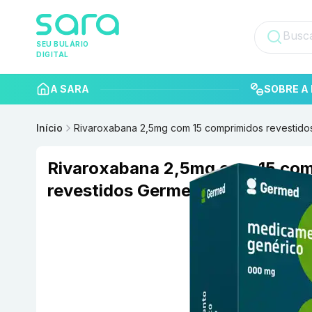
SEU BULÁRIO
DIGITAL
A SARA
SOBRE A 
Início
Rivaroxabana 2,5mg com 15 comprimidos revestid
Rivaroxabana 2,5mg com 15 co
revestidos Germed