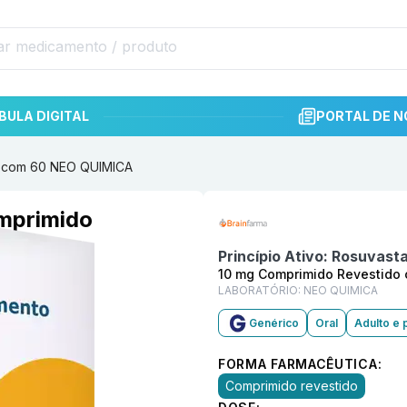
BULA DIGITAL
PORTAL DE N
do com 60 NEO QUIMICA
Informações detalhadas do p
omprimido
A
Princípio Ativo:
Rosuvasta
10 mg Comprimido Revestido
LABORATÓRIO:
NEO QUIMICA
Genérico
Oral
Adulto e 
FORMA FARMACÊUTICA:
Comprimido revestido