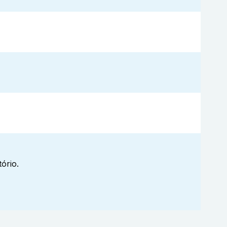
ório.