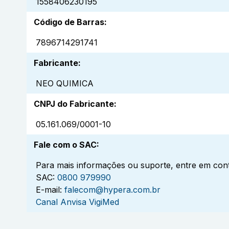
1558406230195
Código de Barras
:
7896714291741
Fabricante
:
NEO QUIMICA
CNPJ do Fabricante
:
05.161.069/0001-10
Fale com o SAC
:
Para mais informações ou suporte, entre em cont
SAC:
0800 979990
E-mail:
falecom@hypera.com.br
Canal Anvisa VigiMed