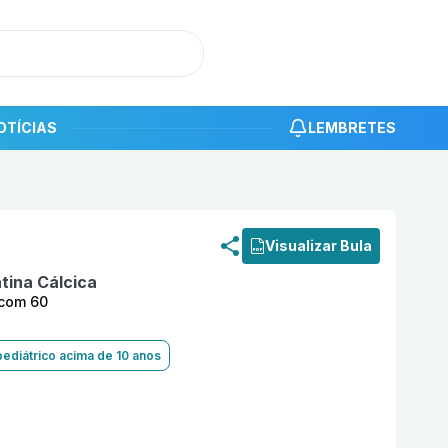
OTÍCIAS
LEMBRETES
roduto
Rosuvastatina Calcica 10 mg Comprimido Revestid
Visualizar Bula
tina Cálcica
 com 60
pediátrico acima de 10 anos