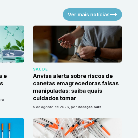
Ver mais notícias
SAÚDE
a e
Anvisa alerta sobre riscos de
as
canetas emagrecedoras falsas
manipuladas: saiba quais
cuidados tomar
ra
5 de agosto de 2026
, por
Redação Sara