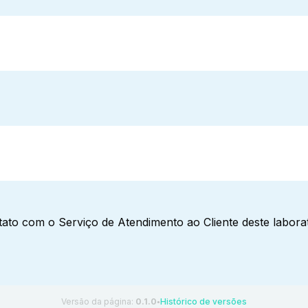
ato com o Serviço de Atendimento ao Cliente deste laborat
Versão da página:
0.1.0
Histórico de versões
●