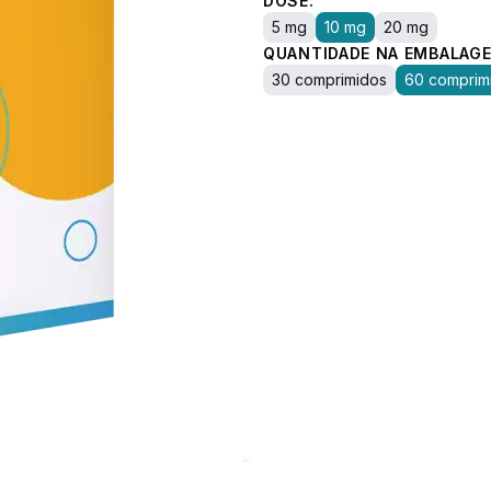
DOSE:
5 mg
10 mg
20 mg
QUANTIDADE NA EMBALAGE
30 comprimidos
60 comprim