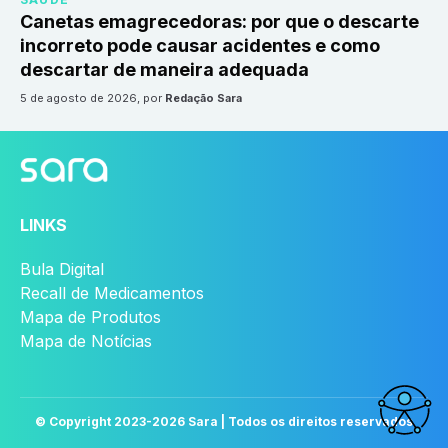
Canetas emagrecedoras: por que o descarte
incorreto pode causar acidentes e como
descartar de maneira adequada
5 de agosto de 2026
, por
Redação Sara
LINKS
Bula Digital
Recall de Medicamentos
Mapa de Produtos
Mapa de Notícias
© Copyright 2023-
2026
Sara | Todos os direitos reservados