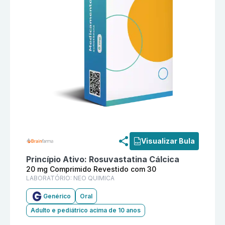
Informações detalhadas do produto
Rosuvastatina Ca
Visualizar Bula
Princípio Ativo:
Rosuvastatina Cálcica
20 mg Comprimido Revestido com 30
LABORATÓRIO:
NEO QUIMICA
Genérico
Oral
Adulto e pediátrico acima de 10 anos