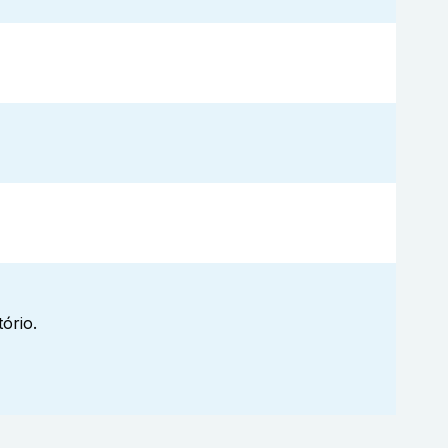
ório.