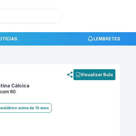
OTÍCIAS
LEMBRETES
roduto
Rosuvastatina Calcica 20 mg Comprimido Revesti
Visualizar Bula
tina Cálcica
 com 60
pediátrico acima de 10 anos