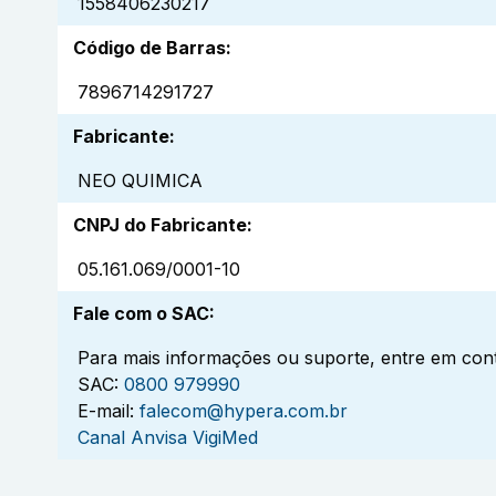
1558406230217
Código de Barras
:
7896714291727
Fabricante
:
NEO QUIMICA
CNPJ do Fabricante
:
05.161.069/0001-10
Fale com o SAC
:
Para mais informações ou suporte, entre em cont
SAC:
0800 979990
E-mail:
falecom@hypera.com.br
Canal Anvisa VigiMed