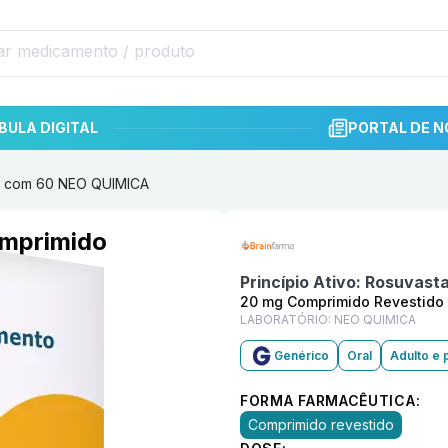
BULA DIGITAL
PORTAL DE N
do com 60 NEO QUIMICA
Informações detalhadas do p
omprimido
A
Princípio Ativo:
Rosuvasta
20 mg Comprimido Revestido
LABORATÓRIO:
NEO QUIMICA
Genérico
Oral
Adulto e 
FORMA FARMACÊUTICA:
Comprimido revestido