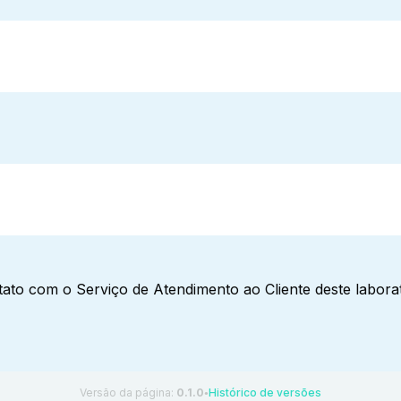
ato com o Serviço de Atendimento ao Cliente deste laborat
Versão da página:
0.1.0
Histórico de versões
●