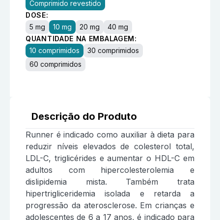
Comprimido revestido
DOSE:
5 mg
10 mg
20 mg
40 mg
QUANTIDADE NA EMBALAGEM:
10 comprimidos
30 comprimidos
60 comprimidos
Descrição do Produto
Runner é indicado como auxiliar à dieta para
reduzir níveis elevados de colesterol total,
LDL-C, triglicérides e aumentar o HDL-C em
adultos com hipercolesterolemia e
dislipidemia mista. Também trata
hipertrigliceridemia isolada e retarda a
progressão da aterosclerose. Em crianças e
adolescentes de 6 a 17 anos, é indicado para