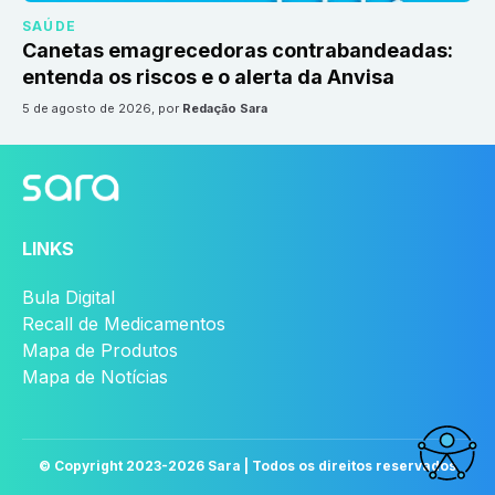
SAÚDE
Canetas emagrecedoras contrabandeadas:
entenda os riscos e o alerta da Anvisa
5 de agosto de 2026
, por
Redação Sara
LINKS
Bula Digital
Recall de Medicamentos
Mapa de Produtos
Mapa de Notícias
© Copyright 2023-
2026
Sara | Todos os direitos reservados