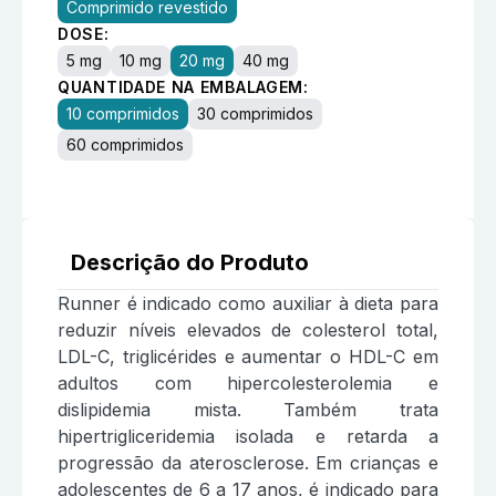
Comprimido revestido
DOSE:
5 mg
10 mg
20 mg
40 mg
QUANTIDADE NA EMBALAGEM:
10 comprimidos
30 comprimidos
60 comprimidos
Descrição do Produto
Runner é indicado como auxiliar à dieta para
reduzir níveis elevados de colesterol total,
LDL-C, triglicérides e aumentar o HDL-C em
adultos com hipercolesterolemia e
dislipidemia mista. Também trata
hipertrigliceridemia isolada e retarda a
progressão da aterosclerose. Em crianças e
adolescentes de 6 a 17 anos, é indicado para