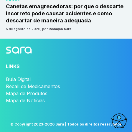
Canetas emagrecedoras: por que o descarte
incorreto pode causar acidentes e como
descartar de maneira adequada
5 de agosto de 2026
, por
Redação Sara
LINKS
Bula Digital
Recall de Medicamentos
Mapa de Produtos
Mapa de Notícias
© Copyright 2023-
2026
Sara | Todos os direitos reservados