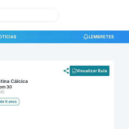
OTÍCIAS
LEMBRETES
roduto
Runner 5 mg Comprimido Revestido com 30 BIOSI
Visualizar Bula
tina Cálcica
com 30
HE)
 de 6 anos