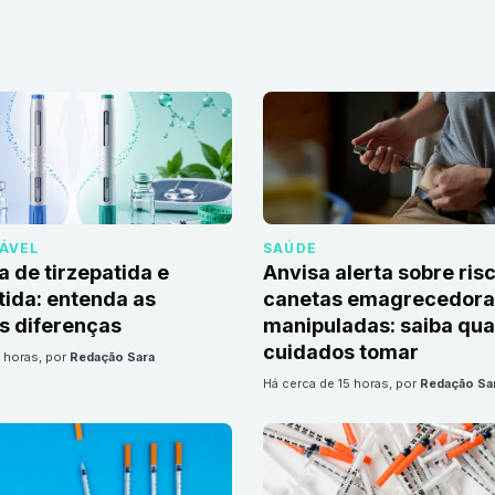
DÁVEL
SAÚDE
a de tirzepatida e
Anvisa alerta sobre ris
ida: entenda as
canetas emagrecedoras
is diferenças
manipuladas: saiba qua
cuidados tomar
5 horas
, por
Redação Sara
há cerca de 15 horas
, por
Redação Sa