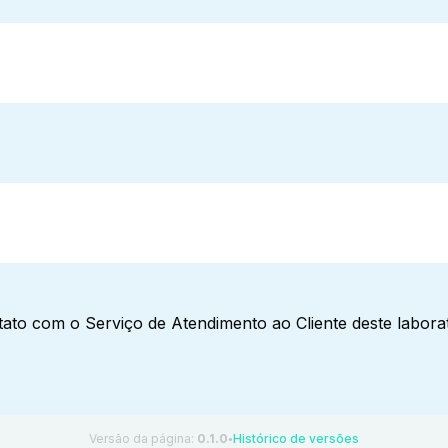
ato com o Serviço de Atendimento ao Cliente deste laborat
Versão da página:
0.1.0
Histórico de versões
●