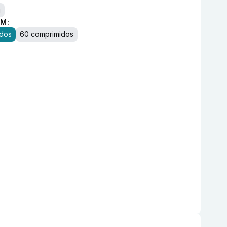
g
M:
idos
60 comprimidos