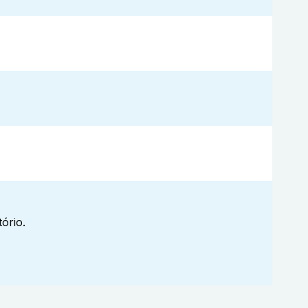
ório.