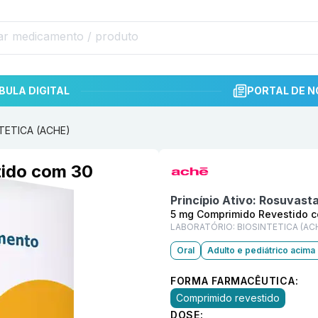
BULA DIGITAL
PORTAL DE N
NTETICA (ACHE)
Informações detalhadas do p
ido com 30
Princípio Ativo:
Rosuvasta
5 mg Comprimido Revestido 
LABORATÓRIO:
BIOSINTETICA (AC
Oral
Adulto e pediátrico acima
FORMA FARMACÊUTICA:
Comprimido revestido
DOSE: