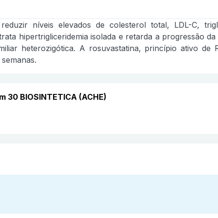
reduzir níveis elevados de colesterol total, LDL-C, t
trata hipertrigliceridemia isolada e retarda a progressão d
miliar heterozigótica. A rosuvastatina, princípio ativo 
4 semanas.
om 30 BIOSINTETICA (ACHE)