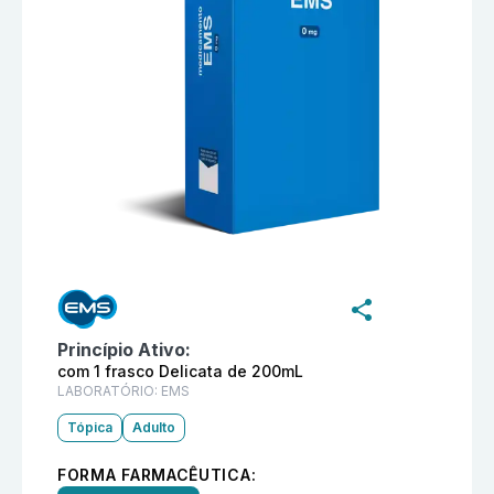
Informações detalhadas do produto
Sabonete íntimo 
Princípio Ativo:
com 1 frasco Delicata de 200mL
LABORATÓRIO:
EMS
Tópica
Adulto
FORMA FARMACÊUTICA: