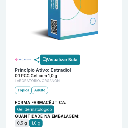
Informações detalhadas do produto
Sandrena 0,1 PC
Visualizar Bula
Princípio Ativo:
Estradiol
0,1 PCC Gel com 1,0 g
LABORATÓRIO:
ORGANON
Tópica
Adulto
FORMA FARMACÊUTICA:
Gel dermatológico
QUANTIDADE NA EMBALAGEM:
0,5 g
1,0 g