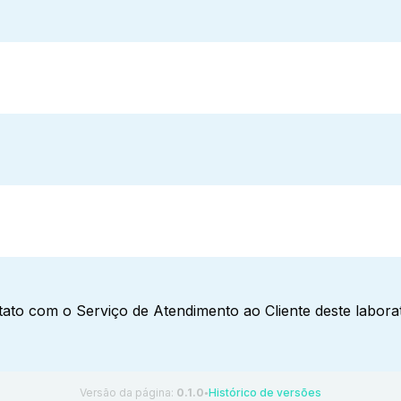
ato com o Serviço de Atendimento ao Cliente deste laborat
Versão da página:
0.1.0
Histórico de versões
●