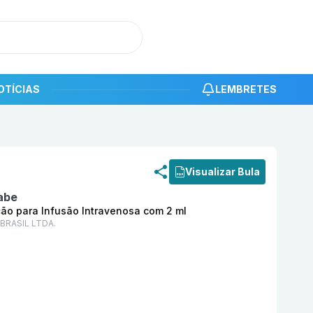
OTÍCIAS
LEMBRETES
roduto
Saphnelo 150 mg/ml Solução para Diluição para I
Visualizar Bula
abe
ção para Infusão Intravenosa com 2 ml
BRASIL LTDA.