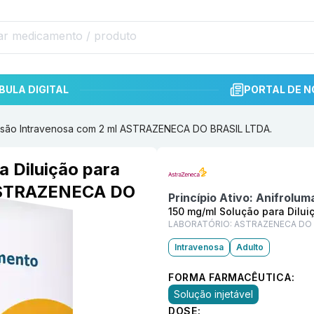
BULA DIGITAL
PORTAL DE N
nfusão Intravenosa com 2 ml ASTRAZENECA DO BRASIL LTDA.
Informações detalhadas do p
 Diluição para
 ASTRAZENECA DO
Princípio Ativo:
Anifrolum
150 mg/ml Solução para Dilui
LABORATÓRIO:
ASTRAZENECA DO 
Intravenosa
Adulto
FORMA FARMACÊUTICA:
Solução injetável
DOSE: