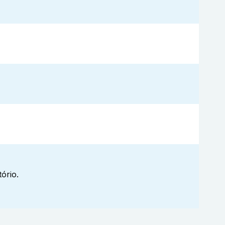
ório.