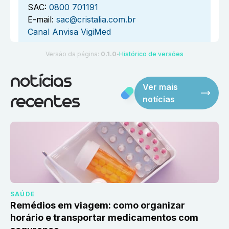
SAC:
0800 701191
E-mail:
sac@cristalia.com.br
Canal Anvisa VigiMed
Versão da página:
0.1.0
Histórico de versões
●
notícias
Ver mais
notícias
recentes
SAÚDE
Remédios em viagem: como organizar
horário e transportar medicamentos com