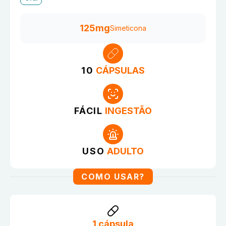
125mg
Simeticona
10
CÁPSULAS
FÁCIL
INGESTÃO
USO
ADULTO
COMO USAR?
1 cápsula