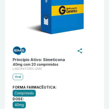
Informações detalhadas do produto
Simeticona 40mg
Princípio Ativo:
Simeticona
40mg com 20 comprimidos
LABORATÓRIO:
EMS
Oral
FORMA FARMACÊUTICA:
Comprimido
DOSE:
40mg