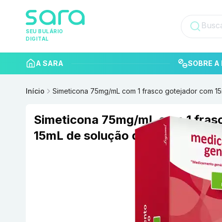
SEU BULÁRIO
DIGITAL
A SARA
SOBRE A 
Início
Simeticona 75mg/mL com 1 frasco gotejador com 15
Simeticona 75mg/mL com 1 fras
15mL de solução de uso oral Leg