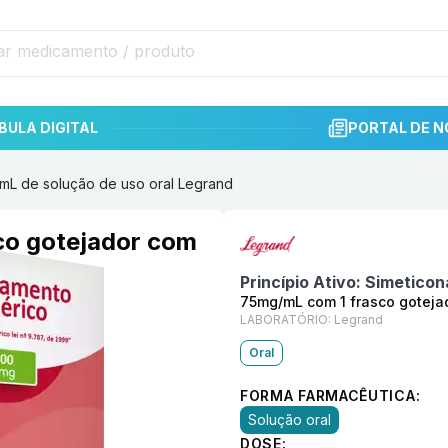
BULA DIGITAL
PORTAL DE N
mL de solução de uso oral Legrand
Informações detalhadas do p
co gotejador com
rand
Princípio Ativo:
Simeticon
75mg/mL com 1 frasco goteja
LABORATÓRIO:
Legrand
Oral
FORMA FARMACÊUTICA:
Solução oral
DOSE: