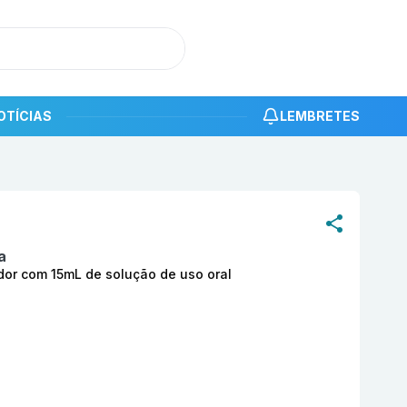
OTÍCIAS
LEMBRETES
roduto
Simeticona 75mg/mL com 1 frasco gotejador com 15
a
dor com 15mL de solução de uso oral